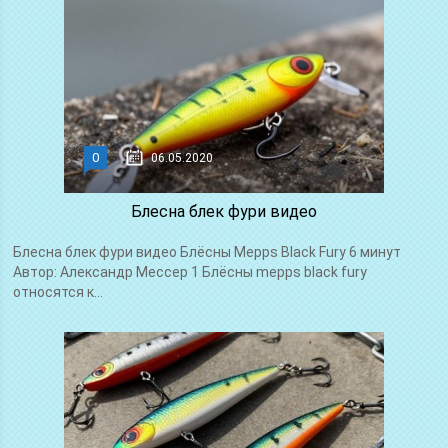
0
06.05.2020
Блесна блек фури видео
Блесна блек фури видео Блёсны Mepps Black Fury 6 минут
Автор: Александр Мессер 1 Блёсны mepps black fury
относятся к...