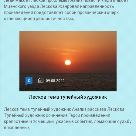
Леди макбет лесков проблемы Анализ повести Леди Макбет
Мценского уезда Лескова Жанровая направленность
произведения представляет собой прозаический очерк,
отличающийся реалистичностью,...
0
09.05.2020
Лесков тема тупейный художник
Лесков тема тупейный художник Анализ рассказа Лескова
Тупейный художник сочинение Герои произведения
крепостные и помещики, ужасные события, ломающие судьбу
влюбленных,...