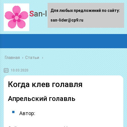
Для любых предложений по сайту:
San-lider.ru
san-lider@cp9.ru
Главная
›
Статьи
10.03.2020
Когда клев голавля
Апрельский голавль
Автор: