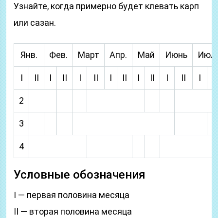
Узнайте, когда примерно будет клевать карп
или сазан.
Янв.
Фев.
Март
Апр.
Май
Июнь
Июл
I
II
I
II
I
II
I
II
I
II
I
II
I
I
2
3
4
Условные обозначения
I — первая половина месяца
II — вторая половина месяца