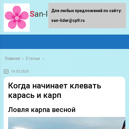
Для любых предложений по сайту:
San-lider.ru
san-lider@cp9.ru
Главная
›
Статьи
18.03.2020
Когда начинает клевать
карась и карп
Ловля карпа весной