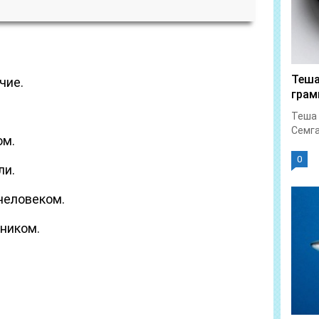
Теша
чие.
гра
Теша 
Семга
ом.
0
ли.
человеком.
ником.