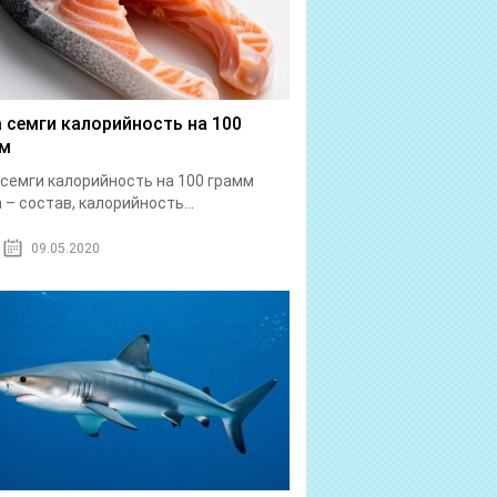
 семги калорийность на 100
мм
семги калорийность на 100 грамм
 – состав, калорийность...
09.05.2020