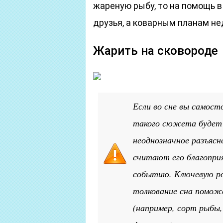
жареную рыбу, то на помощь в
друзья, а коварным планам н
Жарить на сковороде
Если во сне вы самос
такого сюжета будет 
неоднозначное разъясн
считают его благопри
событию. Ключевую ро
толкование сна помож
(например, сорт рыбы,