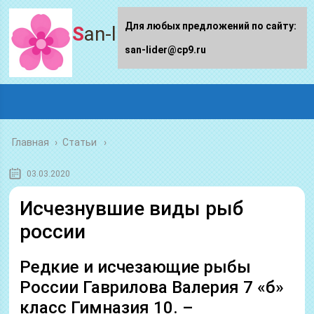
Для любых предложений по сайту:
San-lider.ru
san-lider@cp9.ru
Главная
›
Статьи
03.03.2020
Исчезнувшие виды рыб
россии
Редкие и исчезающие рыбы
России Гаврилова Валерия 7 «б»
класс Гимназия 10. –