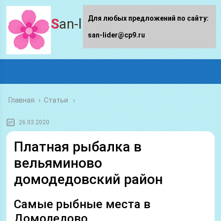
Для любых предложений по сайту:
San-lider.ru
san-lider@cp9.ru
Главная
›
Статьи
26.03.2020
Платная рыбалка в
вельяминово
домодедовский район
Самые рыбные места в
Домодедово