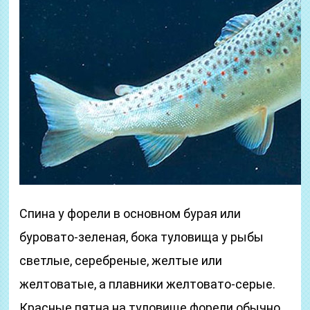
Спина у форели в основном бурая или
буровато-зеленая, бока туловища у рыбы
светлые, серебреные, желтые или
желтоватые, а плавники желтовато-серые.
Красные пятна на туловище форели обычно