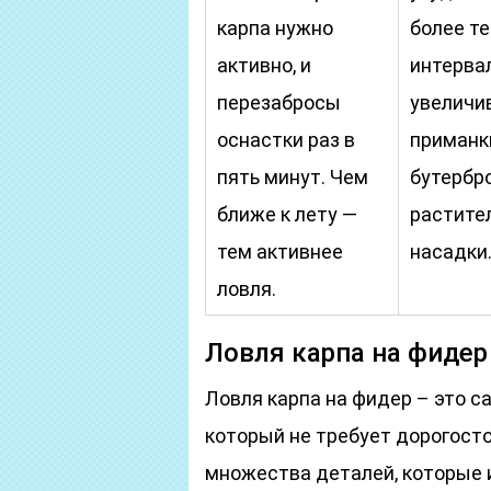
карпа нужно
более т
активно, и
интерва
перезабросы
увеличив
оснастки раз в
приманк
пять минут. Чем
бутербр
ближе к лету —
растите
тем активнее
насадки
ловля.
Ловля карпа на фидер
Ловля карпа на фидер – это 
который не требует дорогосто
множества деталей, которые