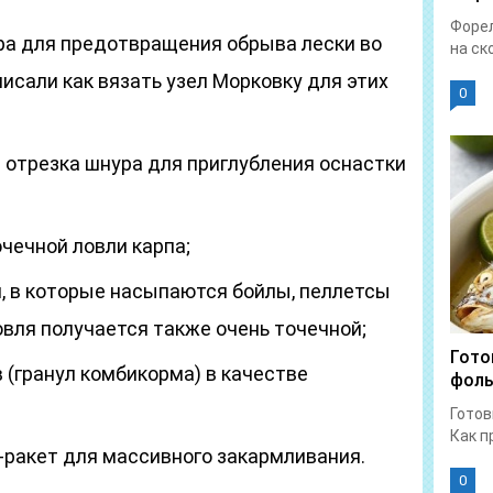
Форел
ра для предотвращения обрыва лески во
на ск
исали как вязать узел Морковку для этих
0
 отрезка шнура для приглубления оснастки
чечной ловли карпа;
, в которые насыпаются бойлы, пеллетсы
овля получается также очень точечной;
Гото
 (гранул комбикорма) в качестве
фоль
Готов
Как п
ракет для массивного закармливания.
0