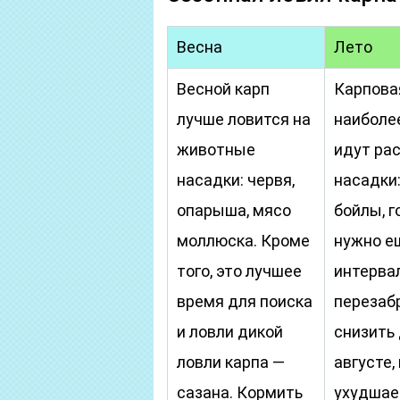
Весна
Лето
Весной карп
Карпова
лучше ловится на
наиболее
животные
идут ра
насадки: червя,
насадки:
опарыша, мясо
бойлы, г
моллюска. Кроме
нужно е
того, это лучшее
интерва
время для поиска
перезаб
и ловли дикой
снизить 
ловли карпа —
августе,
сазана. Кормить
ухудшае