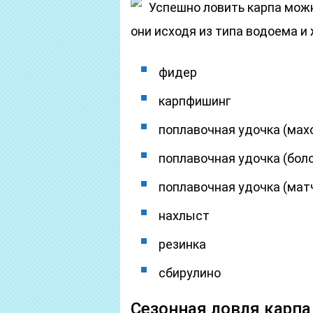
Успешно ловить карпа мож
они исходя из типа водоема 
фидер
карпфишинг
поплавочная удочка (мах
поплавочная удочка (бол
поплавочная удочка (мат
нахлыст
резинка
сбирулино
Сезонная ловля карпа