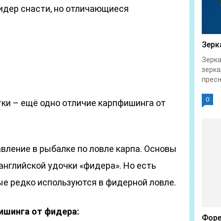
дер снасти, но отличающиеся
Зерк
Зерка
зерка
пресн
0
ки – ещё одно отличие карпфишинга от
вление в рыбалке по ловле карпа. Основы
английской удочки «фидера». Но есть
ые редко используются в фидерной ловле.
ишинга от фидера:
Форе