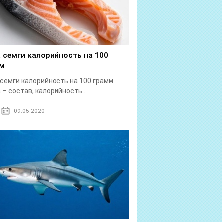
 семги калорийность на 100
мм
семги калорийность на 100 грамм
 – состав, калорийность...
09.05.2020