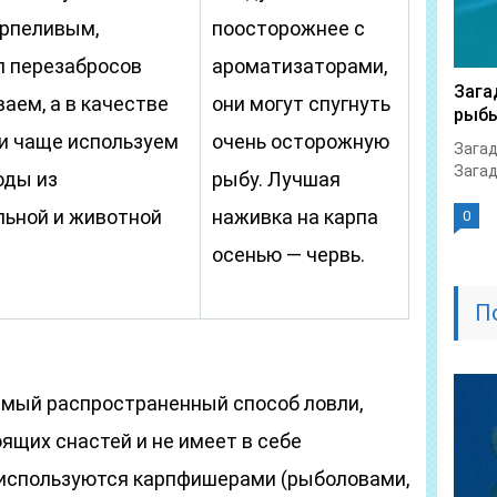
ерпеливым,
поосторожнее с
л перезабросов
ароматизаторами,
Зага
аем, а в качестве
они могут спугнуть
рыб
и чаще используем
очень осторожную
Загад
Загад
оды из
рыбу. Лучшая
льной и животной
наживка на карпа
0
.
осенью — червь.
П
самый распространенный способ ловли,
ящих снастей и не имеет в себе
 используются карпфишерами (рыболовами,