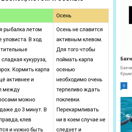
Осень
я рыбалка летом
Осень не славится
 уловиста. В ход
активным клевом.
стительные
Для того чтобы
Бахч
 сладкая кукуруза,
поймать карпа
Бахчи
орох. Кормить карпа
осенью
Крыму
щё активнее и
необходимо очень
0
л между
терпеливо ждать
росами можно
поклевки.
даже до 3 минут. В
Перекармливать
 правда, клев
ни в коем случае не
тся и нужно быть
следует и