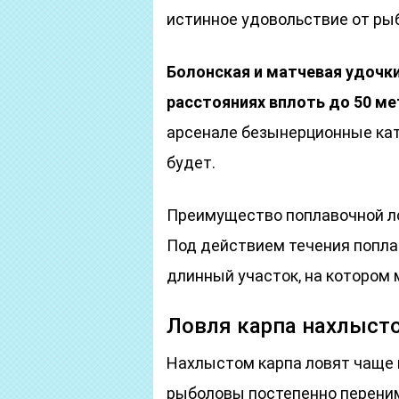
истинное удовольствие от рыб
Болонская и матчевая удочк
расстояниях вплоть до 50 ме
арсенале безынерционные кат
будет.
Преимущество поплавочной ло
Под действием течения попла
длинный участок, на котором
Ловля карпа нахлыст
Нахлыстом карпа ловят чаще п
рыболовы постепенно переним