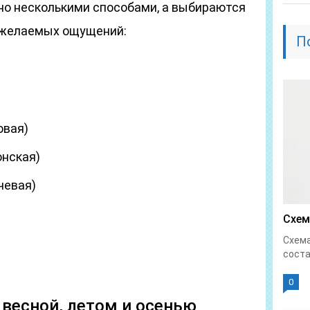
но несколькими способами, а выбираются
и желаемых ощущений:
П
овая)
онская)
чевая)
Схем
Схема
соста
0
 весной, летом и осенью