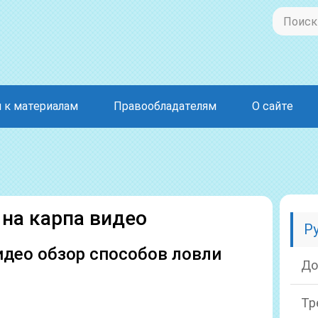
 к материалам
Правообладателям
О сайте
 на карпа видео
Р
идео обзор способов ловли
До
Тр