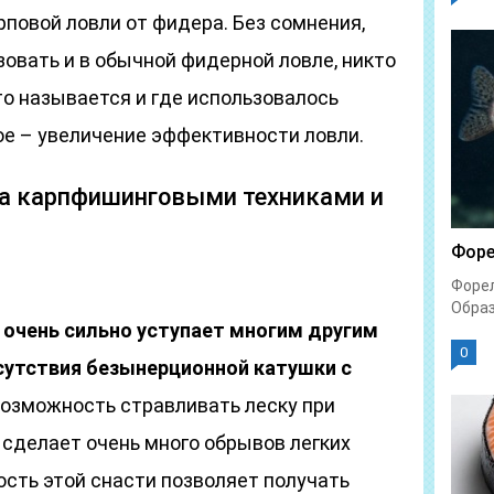
рповой ловли от фидера. Без сомнения,
зовать и в обычной фидерной ловле, никто
то называется и где использовалось
ое – увеличение эффективности ловли.
па карпфишинговыми техниками и
Форе
Форел
Образ
 очень сильно уступает многим другим
0
сутствия безынерционной катушки с
озможность стравливать леску при
 сделает очень много обрывов легких
ость этой снасти позволяет получать