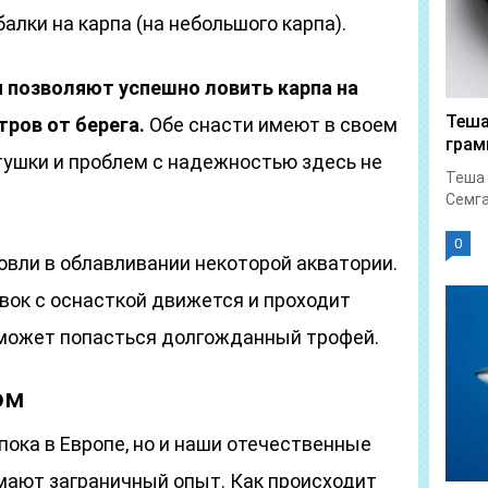
алки на карпа (на небольшого карпа).
и позволяют успешно ловить карпа на
Теша
тров от берега.
Обе снасти имеют в своем
гра
ушки и проблем с надежностью здесь не
Теша 
Семга
0
вли в облавливании некоторой акватории.
вок с оснасткой движется и проходит
 может попасться долгожданный трофей.
ом
ока в Европе, но и наши отечественные
ают заграничный опыт. Как происходит